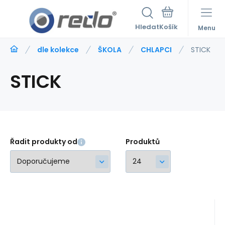
Hledat
Menu
dle kolekce
ŠKOLA
CHLAPCI
STICK
STICK
Řadit produkty od
Produktů
Kód:
225640