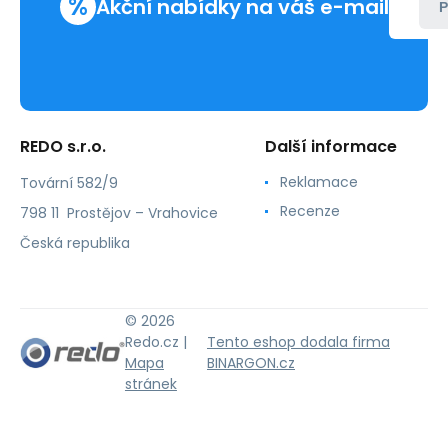
%
Akční nabídky na váš e-mail
P
REDO s.r.o.
Další informace
Reklamace
Tovární 582/9
Recenze
798 11 Prostějov – Vrahovice
Česká republika
© 2026
Redo.cz |
Tento eshop dodala firma
Mapa
BINARGON.cz
stránek