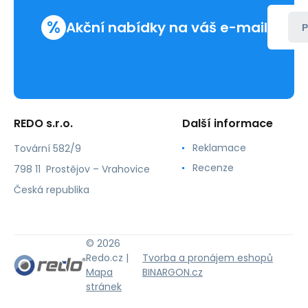
%
Akční nabídky na váš e-mail
P
REDO s.r.o.
Další informace
Reklamace
Tovární 582/9
Recenze
798 11 Prostějov – Vrahovice
Česká republika
© 2026
Redo.cz |
Tvorba a pronájem eshopů
Mapa
BINARGON.cz
stránek