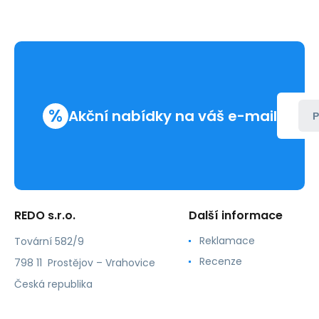
%
Akční nabídky na váš e-mail
P
REDO s.r.o.
Další informace
Reklamace
Tovární 582/9
Recenze
798 11 Prostějov – Vrahovice
Česká republika