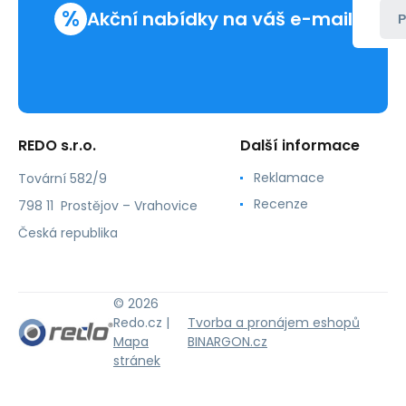
%
Akční nabídky na váš e-mail
P
REDO s.r.o.
Další informace
Reklamace
Tovární 582/9
Recenze
798 11 Prostějov – Vrahovice
Česká republika
© 2026
Redo.cz |
Tvorba a pronájem eshopů
Mapa
BINARGON.cz
stránek