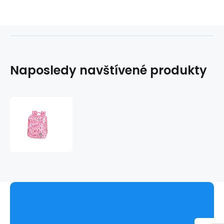
Naposledy navštívené produkty
Batůžek
střední
CANDY
209127