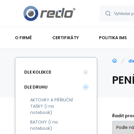
O FIRMĚ
CERTIFIKÁTY
POLITIKA IMS
dl
DLE KOLEKCE
PEN
DLE DRUHU
AKTOVKY A PŘÍRUČNÍ
TAŠKY (i na
notebook)
Řadit pro
BATOHY (i na
notebook)