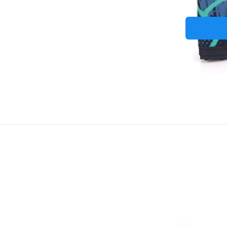
Peněž
různé přihrádky na karty,mince,