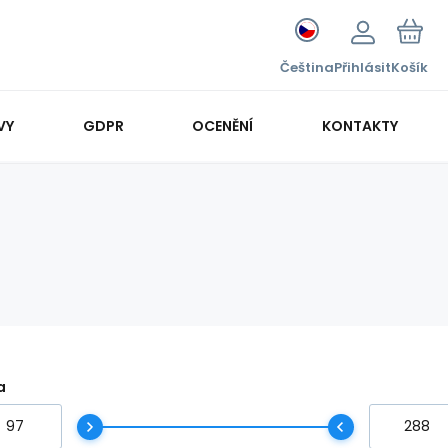
Čeština
Přihlásit
Košík
VY
GDPR
OCENĚNÍ
KONTAKTY
a