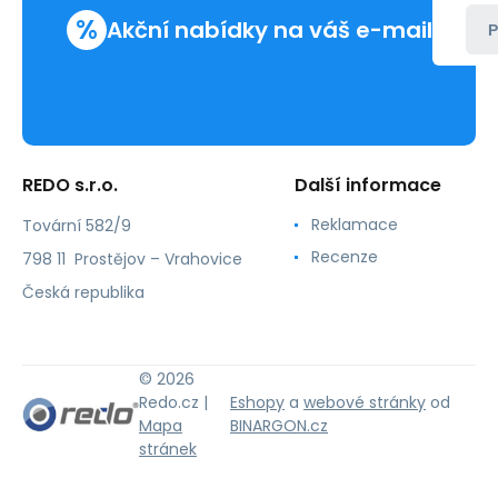
%
Akční nabídky na váš e-mail
P
REDO s.r.o.
Další informace
Reklamace
Tovární 582/9
Recenze
798 11 Prostějov – Vrahovice
Česká republika
© 2026
Redo.cz |
Eshopy
a
webové stránky
od
Mapa
BINARGON.cz
stránek