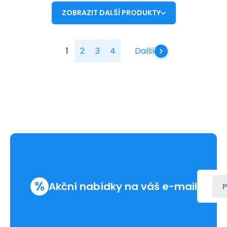
ZOBRAZIT DALŠÍ PRODUKTY
1
2
3
4
Další
%
Akční nabídky na váš e-mail
P