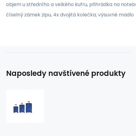
objem u středního a velkého kufru, přihrádka na noteb
číselný zámek zipu, 4x dvojitá kolečka, výsuvné madlo
Naposledy navštívené produkty
Sada
kufrů
C+M+L
LISBOA
122701