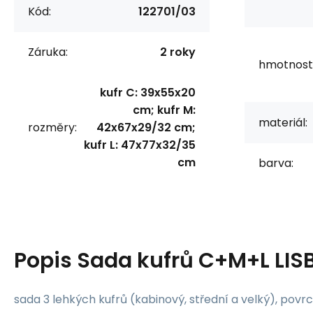
Kód:
122701/03
Záruka:
2 roky
hmotnost
kufr C: 39x55x20
cm; kufr M:
materiál:
rozměry:
42x67x29/32 cm;
kufr L: 47x77x32/35
cm
barva:
Popis
Sada kufrů C+M+L LIS
sada 3 lehkých kufrů (kabinový, střední a velký), povrch 