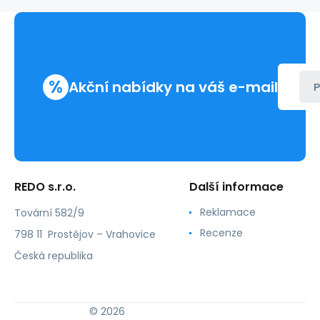
%
Akční nabídky na váš e-mail
P
REDO s.r.o.
Další informace
Reklamace
Tovární 582/9
Recenze
798 11 Prostějov – Vrahovice
Česká republika
© 2026