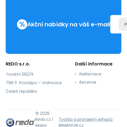
%
Akční nabídky na váš e-mail
P
REDO s.r.o.
Další informace
Reklamace
Tovární 582/9
Recenze
798 11 Prostějov – Vrahovice
Česká republika
© 2026
Redo.cz |
Tvorba a pronájem eshopů
Mapa
BINARGON.cz