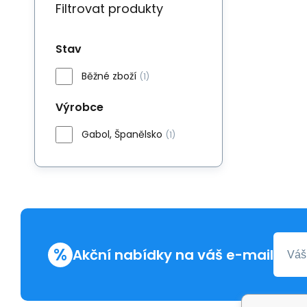
Filtrovat produkty
Stav
Běžné zboží
(1)
Výrobce
Gabol, Španělsko
(1)
%
Akční nabídky na váš e-mail