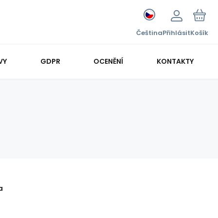
Čeština
Přihlásit
Košík
VY
GDPR
OCENĚNÍ
KONTAKTY
a