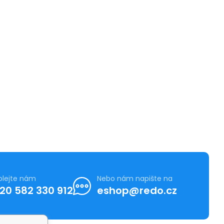
olejte nám
Nebo nám napište na
20 582 330 912
eshop@redo.cz