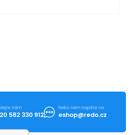
olejte nám
Nebo nám napište na
20 582 330 912
eshop@redo.cz