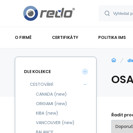
O FIRMĚ
CERTIFIKÁTY
POLITIKA IMS
dl
DLE KOLEKCE
OS
CESTOVÁNÍ
CANADA (new)
ORIGAMI (new)
KIBA (new)
Řadit pro
VANCOUVER (new)
BALANCE