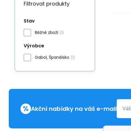
Filtrovat produkty
Stav
Běžné zboží
(1)
Výrobce
Gabol, Španělsko
(1)
%
Akční nabídky na váš e-mail