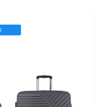
 OSAKA 121001
Y
)
ina, rozšiřitelný objem, číselný kombinační zámek