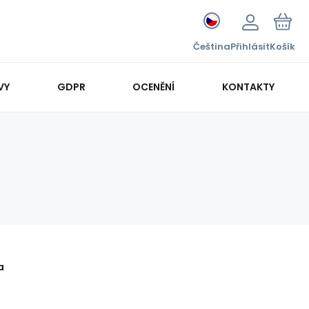
Čeština
Přihlásit
Košík
VY
GDPR
OCENĚNÍ
KONTAKTY
a