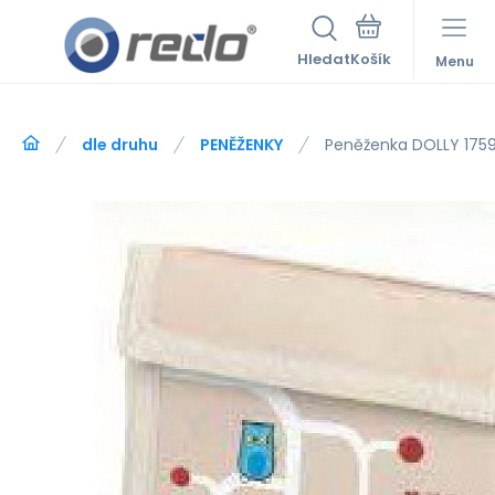
Hledat
Menu
dle druhu
PENĚŽENKY
Peněženka DOLLY 175