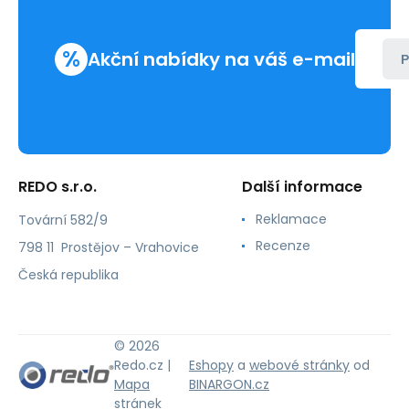
%
Akční nabídky na váš e-mail
P
REDO s.r.o.
Další informace
Reklamace
Tovární 582/9
Recenze
798 11 Prostějov – Vrahovice
Česká republika
© 2026
Redo.cz |
Eshopy
a
webové stránky
od
Mapa
BINARGON.cz
stránek