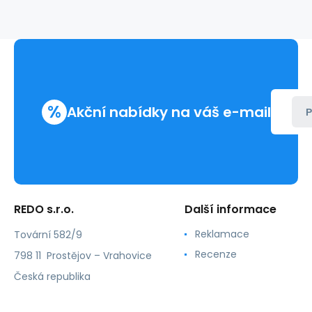
217880
%
Akční nabídky na váš e-mail
P
REDO s.r.o.
Další informace
Reklamace
Tovární 582/9
Recenze
798 11 Prostějov – Vrahovice
Česká republika