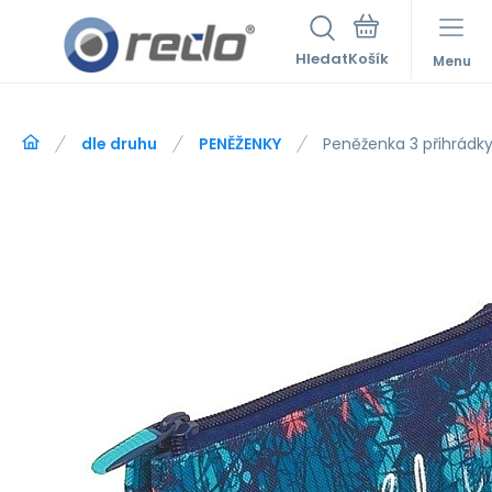
Hledat
Menu
dle druhu
PENĚŽENKY
Peněženka 3 přihrádk