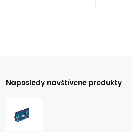
Naposledy navštívené produkty
Peněženka
3
přihrádky
FOLK