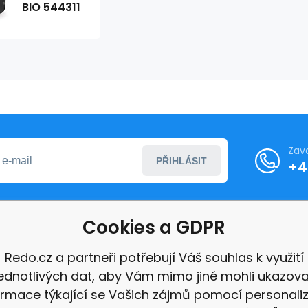
BIO 544311
Zav
PŘIHLÁSIT
+4
Cookies a GDPR
formace
Redo.cz a partneři potřebují Váš souhlas k využití
jednotlivých dat, aby Vám mimo jiné mohli ukazova
ace
ormace týkající se Vašich zájmů pomocí personali
e