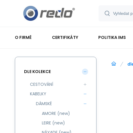
O FIRMĚ
CERTIFIKÁTY
POLITIKA IMS
dl
DLE KOLEKCE
CESTOVÁNÍ
KABELKY
DÁMSKÉ
AMORE (new)
LEIRE (new)
NÁYADE (new)