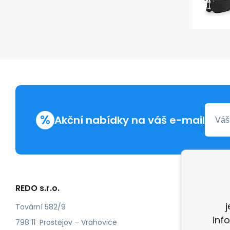
%
Akční nabídky na váš e-mail
REDO s.r.o.
Další in
Reklam
Tovární 582/9
inf
Recenz
798 11 Prostějov – Vrahovice