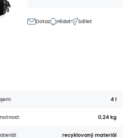
Dotaz
Hlídat
Sdílet
bjem:
4 l
motnost:
0,24 kg
teriál:
recyklovaný materiál