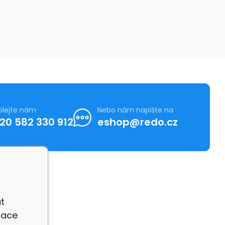
olejte nám
Nebo nám napište na
20 582 330 912
eshop@redo.cz
t
zace