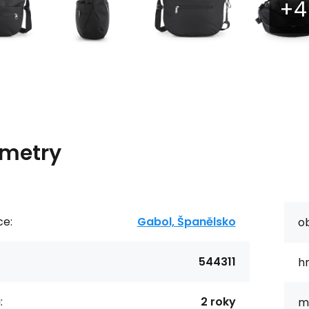
metry
ce:
Gabol, Španělsko
o
544311
h
:
2 roky
ma