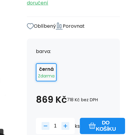
doručení
Oblíbený
Porovnat
barva:
černá
Zdarma
869
Kč
718
Kč
bez DPH
DO
ks
KOŠÍKU