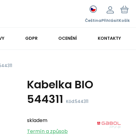
Čeština
Přihlásit
Košík
VY
GDPR
OCENĚNÍ
KONTAKTY
544311
Kabelka BIO
544311
Kód:
544311
skladem
Termín a způsob