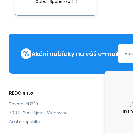
Gabol, Španělsko
(4)
%
Akční nabídky na váš e-mail
REDO s.r.o.
Další in
Reklam
Tovární 582/9
inf
Recenz
798 11 Prostějov – Vrahovice
Česká republika