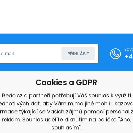
Zav
PŘIHLÁSIT
+4
Cookies a GDPR
formace
Redo.cz a partneři potřebují Váš souhlas k využití
jednotlivých dat, aby Vám mimo jiné mohli ukazova
ace
ormace týkající se Vašich zájmů pomocí personali
e
reklam. Souhlas udělíte kliknutím na políčko "Ano,
souhlasím".