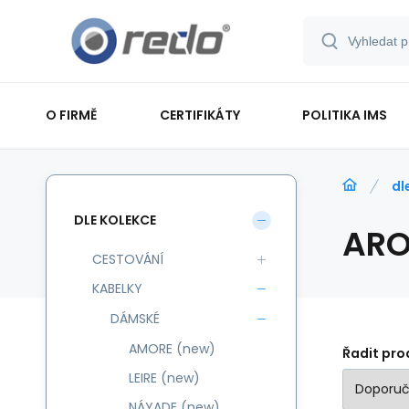
O FIRMĚ
CERTIFIKÁTY
POLITIKA IMS
dl
DLE KOLEKCE
AR
CESTOVÁNÍ
KABELKY
DÁMSKÉ
AMORE (new)
Řadit pro
LEIRE (new)
NÁYADE (new)