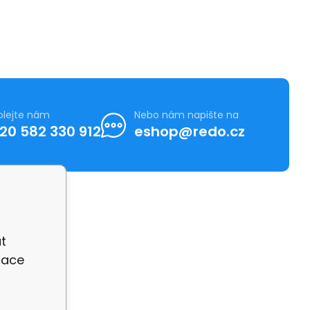
olejte nám
Nebo nám napište na
20 582 330 912
eshop@redo.cz
t
zace