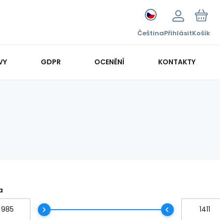
Čeština
Přihlásit
Košík
VY
GDPR
OCENĚNÍ
KONTAKTY
a