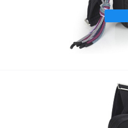
Batůž