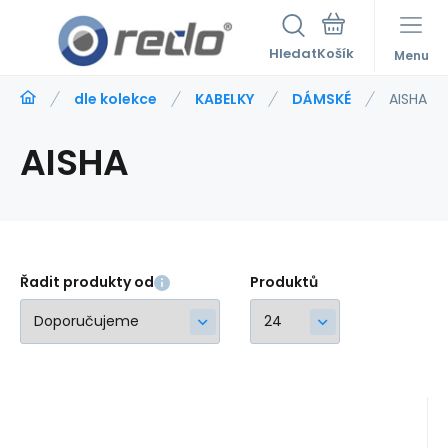
Hledat
Menu
dle kolekce
KABELKY
DÁMSKÉ
AISHA
AISHA
Řadit produkty od
Produktů
Kód:
604420