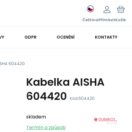
Čeština
Přihlásit
Košík
VY
GDPR
OCENĚNÍ
KONTAKTY
ISHA 604420
Kabelka AISHA
604420
Kód:
604420
skladem
Termín a způsob