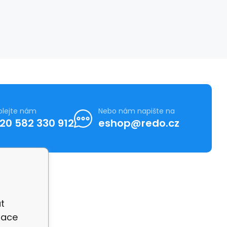
olejte nám
Nebo nám napište na
20 582 330 912
eshop@redo.cz
t
zace