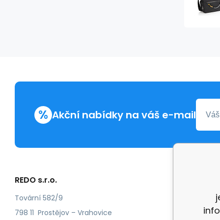
%
Akční nabídky na váš e-mail
REDO s.r.o.
Další in
Reklam
Tovární 582/9
inf
Recenz
798 11 Prostějov – Vrahovice