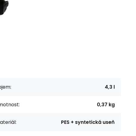
bjem:
4,3 l
motnost:
0,37 kg
teriál:
PES + syntetická useň