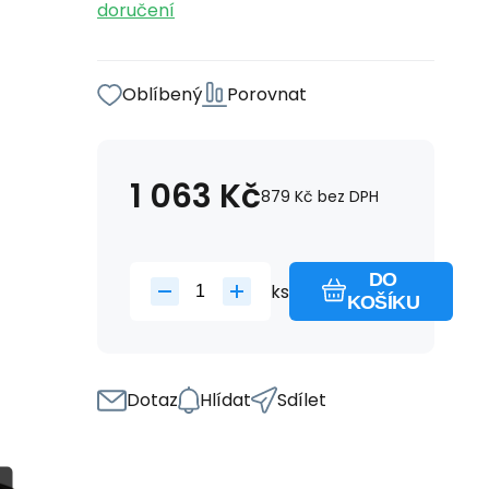
doručení
Oblíbený
Porovnat
1 063
Kč
879
Kč
bez DPH
DO
ks
KOŠÍKU
Dotaz
Hlídat
Sdílet