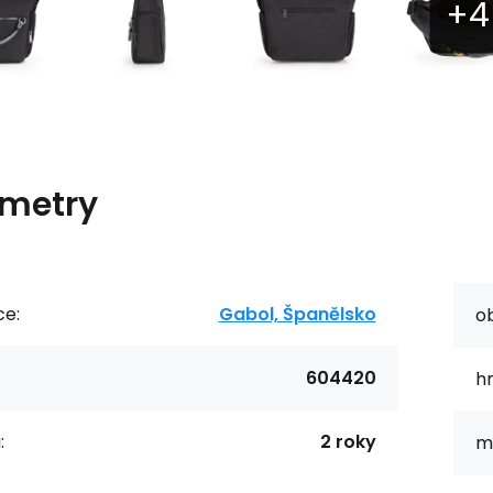
metry
ce:
Gabol, Španělsko
o
604420
h
:
2 roky
ma