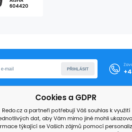
AISHA
604420
Zav
PŘIHLÁSIT
+4
Cookies a GDPR
formace
Redo.cz a partneři potřebují Váš souhlas k využití
jednotlivých dat, aby Vám mimo jiné mohli ukazova
ace
ormace týkající se Vašich zájmů pomocí personali
e