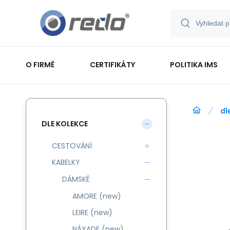
O FIRMĚ
CERTIFIKÁTY
POLITIKA IMS
dl
DLE KOLEKCE
CESTOVÁNÍ
KABELKY
DÁMSKÉ
AMORE (new)
LEIRE (new)
NÁYADE (new)