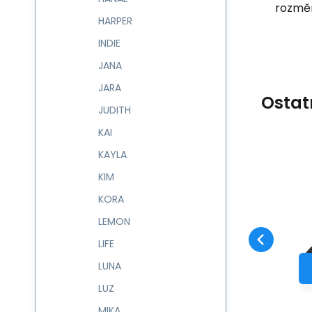
rozměr
HARPER
INDIE
JANA
JARA
Ostat
JUDITH
KAI
KAYLA
Kód:
604436
skladem
KIM
Záruka
1 063
2 roky
Kč
Kabelka/batůžek
AISHA 604436
KORA
Oblíbený
Porovnat
DO KOŠÍKU
LEMON
LIFE
LUNA
LUZ
MIKA