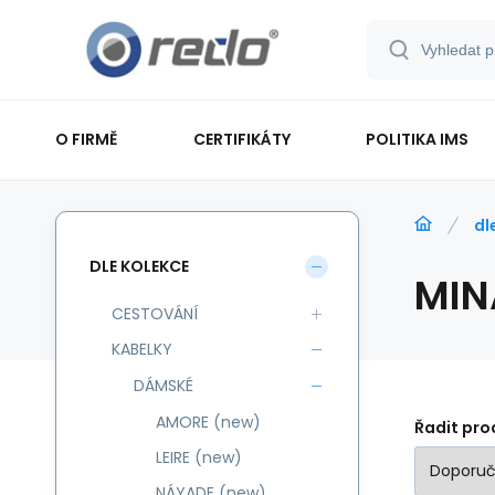
O FIRMĚ
CERTIFIKÁTY
POLITIKA IMS
dl
DLE KOLEKCE
MIN
CESTOVÁNÍ
KABELKY
DÁMSKÉ
AMORE (new)
Řadit pro
LEIRE (new)
NÁYADE (new)