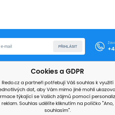
Zav
PŘIHLÁSIT
+4
Cookies a GDPR
formace
Redo.cz a partneři potřebují Váš souhlas k využití
jednotlivých dat, aby Vám mimo jiné mohli ukazova
ace
ormace týkající se Vašich zájmů pomocí personali
e
reklam. Souhlas udělíte kliknutím na políčko "Ano,
souhlasím".