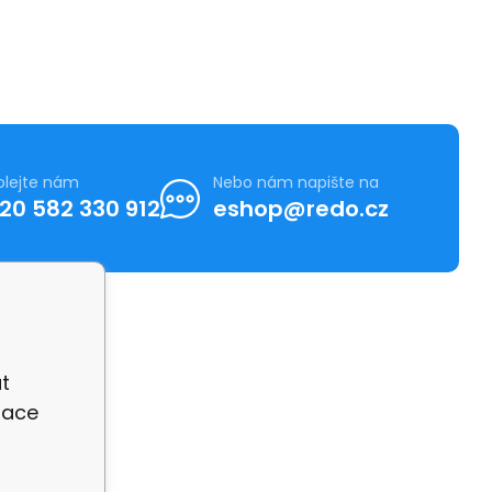
olejte nám
Nebo nám napište na
20 582 330 912
eshop@redo.cz
t
zace