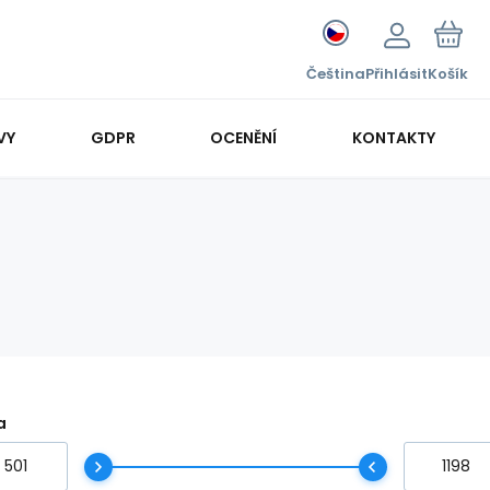
Čeština
Přihlásit
Košík
VY
GDPR
OCENĚNÍ
KONTAKTY
a