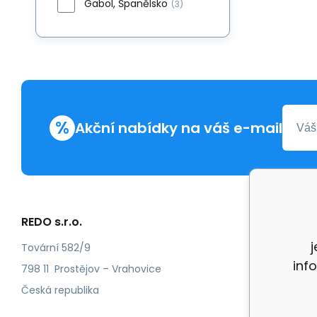
Gabol, Španělsko
(3)
%
Akční nabídky na váš e-mail
REDO s.r.o.
Další in
Reklam
Tovární 582/9
inf
Recenz
798 11 Prostějov – Vrahovice
Česká republika