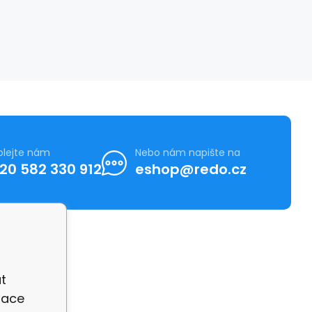
olejte nám
Nebo nám napište na
20 582 330 912
eshop@redo.cz
t
zace