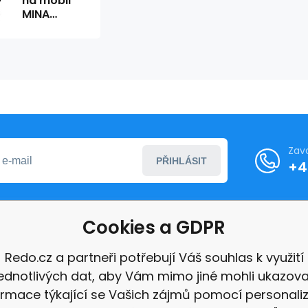
na mobil
MINA
604500
Zav
PŘIHLÁSIT
+4
Cookies a GDPR
formace
Redo.cz a partneři potřebují Váš souhlas k využití
jednotlivých dat, aby Vám mimo jiné mohli ukazova
ace
ormace týkající se Vašich zájmů pomocí personali
e