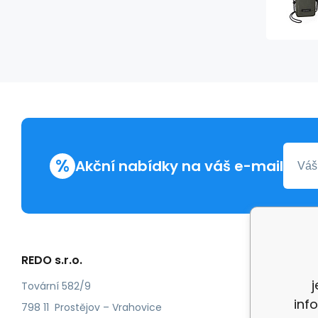
%
Akční nabídky na váš e-mail
REDO s.r.o.
Další in
Reklam
Tovární 582/9
inf
Recenz
798 11 Prostějov – Vrahovice