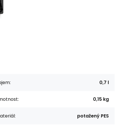
bjem:
0,7 l
motnost:
0,15 kg
teriál:
potažený PES