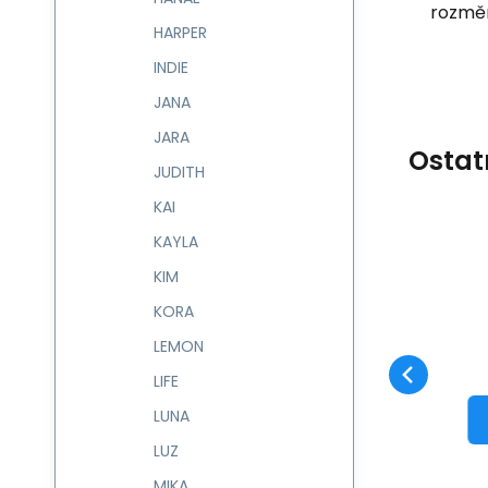
rozměr
HARPER
INDIE
JANA
JARA
Ostat
JUDITH
KAI
KAYLA
Kód:
604519
skladem
KIM
Záruka
1 198
Kč
2 roky
Kabelka se 2 přihr.
MINA 604519
KORA
Oblíbený
Porovnat
DO KOŠÍKU
LEMON
LIFE
LUNA
LUZ
MIKA