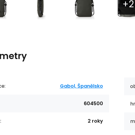
metry
ce:
Gabol, Španělsko
o
604500
h
:
2 roky
ma