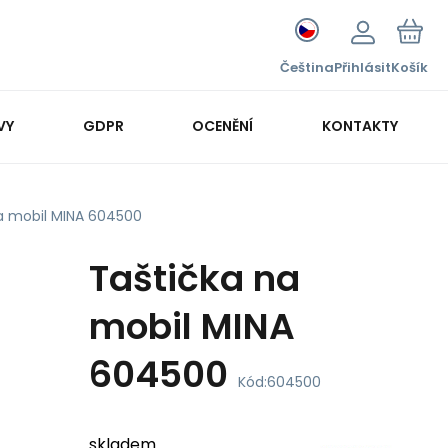
Čeština
Přihlásit
Košík
VY
GDPR
OCENĚNÍ
KONTAKTY
a mobil MINA 604500
Taštička na
mobil MINA
604500
Kód:
604500
skladem