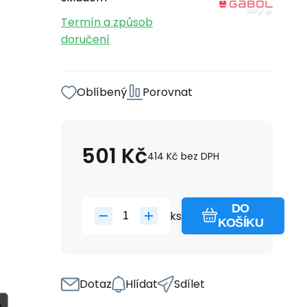
Termín a způsob
doručení
Oblíbený
Porovnat
501
Kč
414
Kč
bez DPH
DO
ks
KOŠÍKU
Dotaz
Hlídat
Sdílet