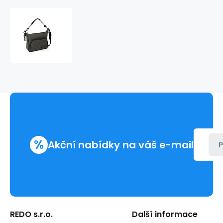
Kabelka
se
2
přihr.
MINA
604519
%
Akční nabídky na váš e-mail
P
REDO s.r.o.
Další informace