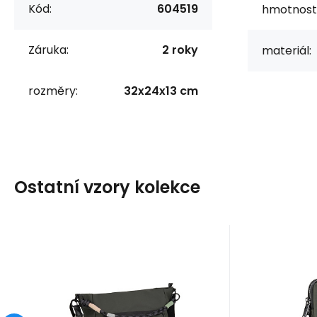
Kód:
604519
hmotnost
Záruka:
2 roky
materiál:
rozměry:
32x24x13 cm
Ostatní vzory kolekce
Kód:
604527
K
skladem
Záruka
1 063
2 roky
Kč
Z
Kabelka MINA
Tašti
604527
MI