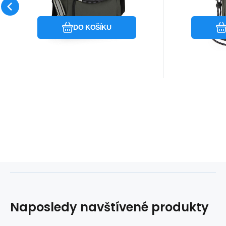
Oblíbený
Porovnat
DO KOŠÍKU
Naposledy navštívené produkty