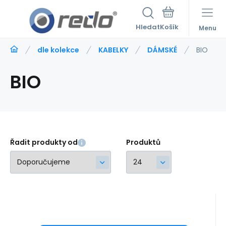
Hledat
Menu
dle kolekce
KABELKY
DÁMSKÉ
BIO
BIO
Řadit produkty od
Produktů
Kód:
544311
skladem
Záruka
2 roky