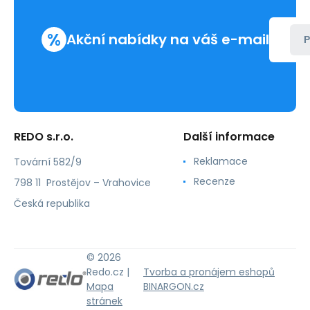
%
Akční nabídky na váš e-mail
P
REDO s.r.o.
Další informace
Reklamace
Tovární 582/9
Recenze
798 11 Prostějov – Vrahovice
Česká republika
© 2026
Redo.cz |
Tvorba a pronájem eshopů
Mapa
BINARGON.cz
stránek