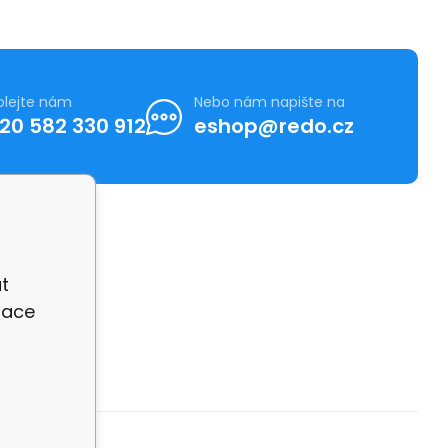
olejte nám
Nebo nám napište na
20 582 330 912
eshop@redo.cz
t
zace