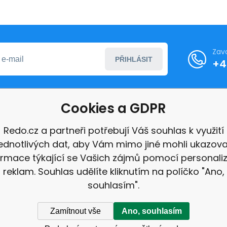
Zav
PŘIHLÁSIT
+4
Cookies a GDPR
formace
Redo.cz a partneři potřebují Váš souhlas k využití
jednotlivých dat, aby Vám mimo jiné mohli ukazova
ace
ormace týkající se Vašich zájmů pomocí personali
e
reklam. Souhlas udělíte kliknutím na políčko "Ano,
souhlasím".
Zamítnout vše
Ano, souhlasím