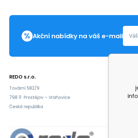
%
Akční nabídky na váš e-mail
REDO s.r.o.
Další in
Reklam
Tovární 582/9
inf
Recenz
798 11 Prostějov – Vrahovice
Česká republika