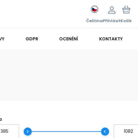
Čeština
Přihlásit
Košík
VY
GDPR
OCENĚNÍ
KONTAKTY
a