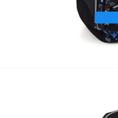
Taštič