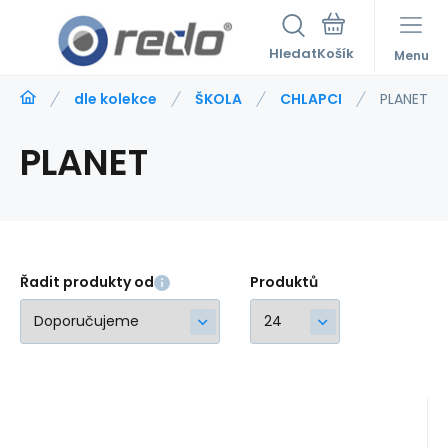
Hledat
Menu
dle kolekce
ŠKOLA
CHLAPCI
PLANET
PLANET
Řadit produkty od
Produktů
Kód:
227119