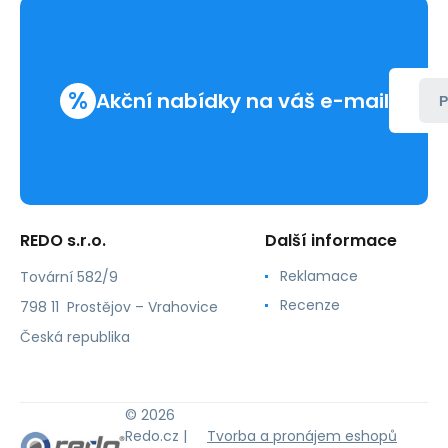
%
Akční nabídky na váš e-mail
P
REDO s.r.o.
Další informace
Reklamace
Tovární 582/9
Recenze
798 11 Prostějov – Vrahovice
Česká republika
© 2026
Redo.cz |
Tvorba a pronájem eshopů