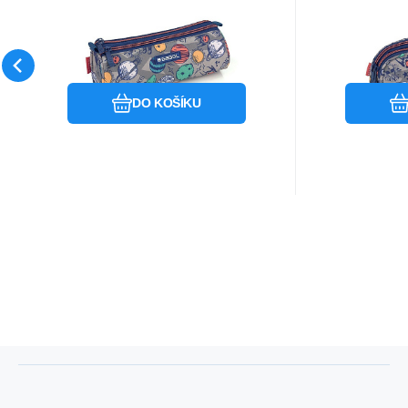
227109
Oblíbený
Porovnat
DO KOŠÍKU