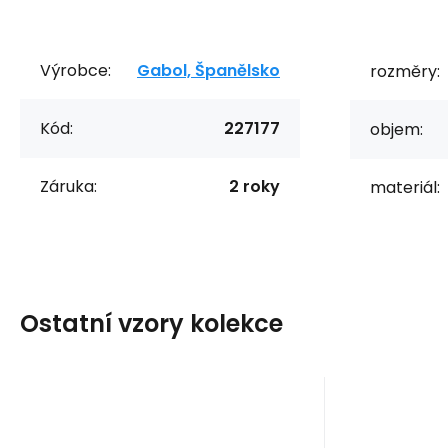
Výrobce:
Gabol, Španělsko
rozměry:
Kód:
227177
objem:
Záruka:
2 roky
materiál:
Ostatní vzory kolekce
Kód:
227109
skladem
Záruka
211
Kč
2 roky
Z
Etue 3 zipy PLANET
Etue 