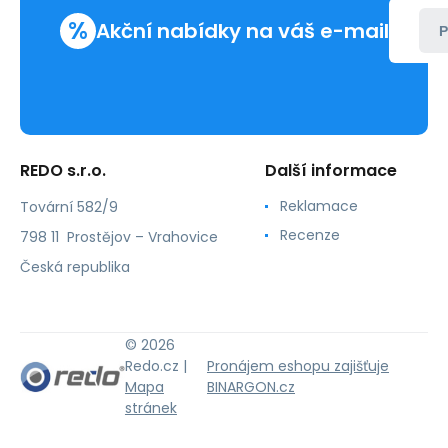
%
Akční nabídky na váš e-mail
P
REDO s.r.o.
Další informace
Reklamace
Tovární 582/9
Recenze
798 11 Prostějov – Vrahovice
Česká republika
© 2026
Redo.cz |
Pronájem eshopu zajišťuje
Mapa
BINARGON.cz
stránek