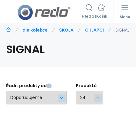
Hledat
Menu
dle kolekce
ŠKOLA
CHLAPCI
SIGNAL
SIGNAL
Řadit produkty od
Produktů
Kód:
222940