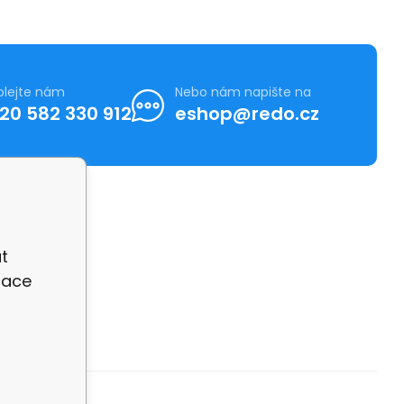
olejte nám
Nebo nám napište na
20 582 330 912
eshop@redo.cz
t
zace