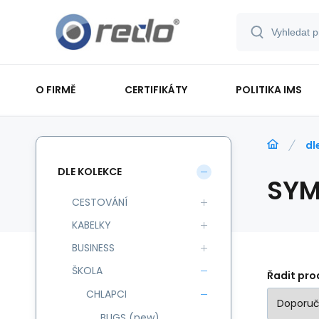
O FIRMĚ
CERTIFIKÁTY
POLITIKA IMS
dl
DLE KOLEKCE
SYM
CESTOVÁNÍ
KABELKY
BUSINESS
ŠKOLA
Řadit pro
CHLAPCI
BUGS (new)