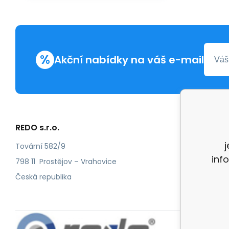
%
Akční nabídky na váš e-mail
REDO s.r.o.
Další in
Reklam
Tovární 582/9
inf
Recenz
798 11 Prostějov – Vrahovice
Česká republika