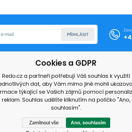
Zav
PŘIHLÁSIT
+4
Cookies a GDPR
formace
Redo.cz a partneři potřebují Váš souhlas k využití
jednotlivých dat, aby Vám mimo jiné mohli ukazova
ace
ormace týkající se Vašich zájmů pomocí personali
e
reklam. Souhlas udělíte kliknutím na políčko "Ano,
souhlasím".
Zamítnout vše
Ano, souhlasím