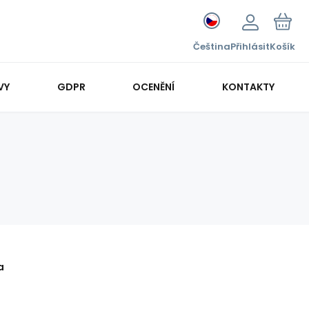
Čeština
Přihlásit
Košík
VY
GDPR
OCENĚNÍ
KONTAKTY
a