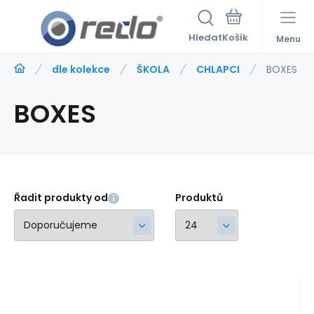
Hledat
Menu
dle kolekce
ŠKOLA
CHLAPCI
BOXES
BOXES
Řadit produkty od
Produktů
Kód:
215963