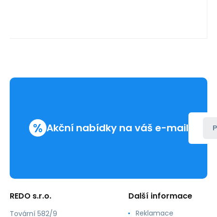
%
Akční nabídky na váš e-mail
P
REDO s.r.o.
Další informace
Reklamace
Tovární 582/9