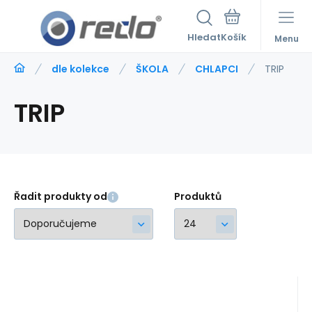
Hledat
Menu
dle kolekce
ŠKOLA
CHLAPCI
TRIP
TRIP
Řadit produkty od
Produktů
Kód:
224051