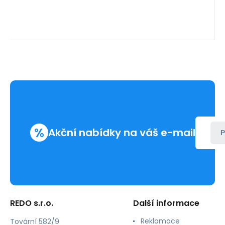
%
Akční nabídky na váš e-mail
P
REDO s.r.o.
Další informace
Reklamace
Tovární 582/9