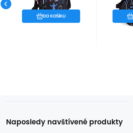
Oblíbený
Porovnat
DO KOŠÍKU
Naposledy navštívené produkty