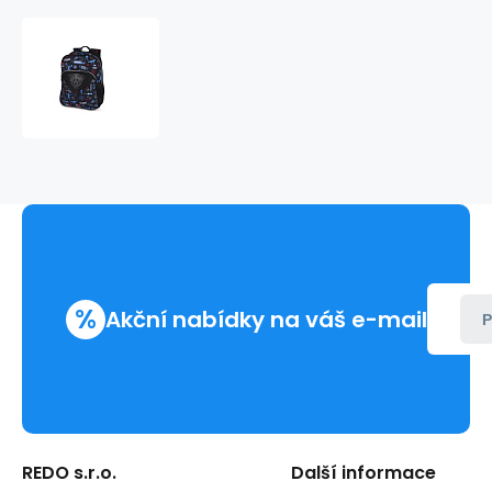
Batoh
13
l
TRAINING
2
234902
%
Akční nabídky na váš e-mail
P
REDO s.r.o.
Další informace