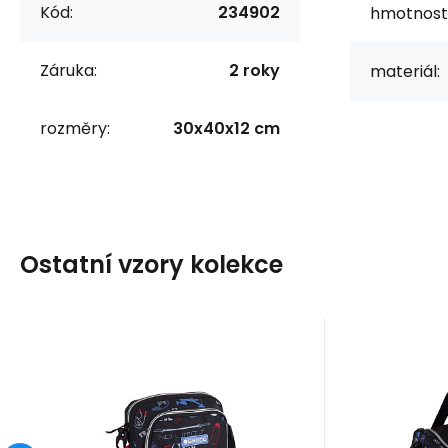
Kód:
234902
hmotnost
Záruka:
2 roky
materiál:
rozměry:
30x40x12 cm
Ostatní vzory kolekce
Kód:
234968
K
skladem
Záruka
385
Kč
2 roky
Z
Taštička TRAINING 2
Cest
234968
TRAIN