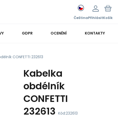
Čeština
Přihlásit
Košík
VY
GDPR
OCENĚNÍ
KONTAKTY
bdélník CONFETTI 232613
Kabelka
obdélník
CONFETTI
232613
Kód:
232613