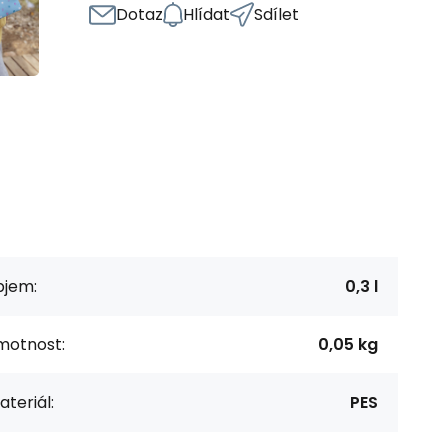
Dotaz
Hlídat
Sdílet
bjem:
0,3 l
motnost:
0,05 kg
teriál:
PES