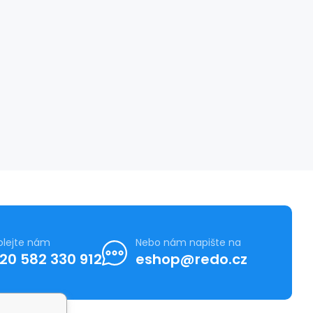
olejte nám
Nebo nám napište na
20 582 330 912
eshop@redo.cz