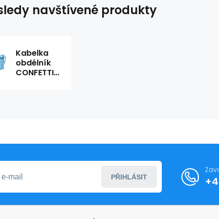
ledy navštívené produkty
Kabelka
obdélník
CONFETTI
232613
Zav
PŘIHLÁSIT
+4