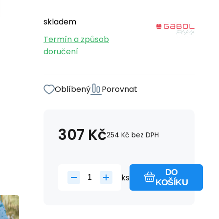
skladem
Termín a způsob
doručení
Oblíbený
Porovnat
307
Kč
254
Kč
bez DPH
DO
ks
KOŠÍKU