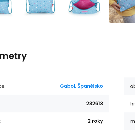
metry
ce:
Gabol, Španělsko
o
232613
h
:
2 roky
ma