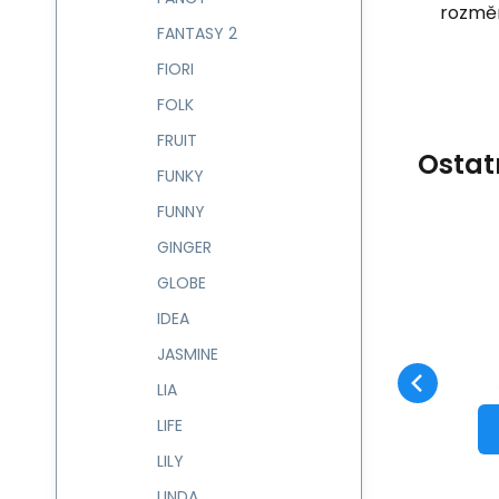
rozměr
FANTASY 2
FIORI
FOLK
FRUIT
Ostat
FUNKY
FUNNY
GINGER
Kód:
232605
skladem
GLOBE
Záruka
578
Kč
2 roky
I
Batůžek 7 l CONFETTI
232605
IDEA
Oblíbený
Porovnat
DO KOŠÍKU
JASMINE
LIA
LIFE
LILY
LINDA