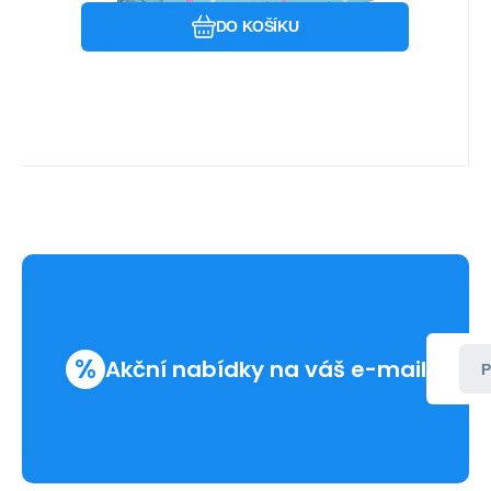
DO KOŠÍKU
%
Akční nabídky na váš e-mail
P