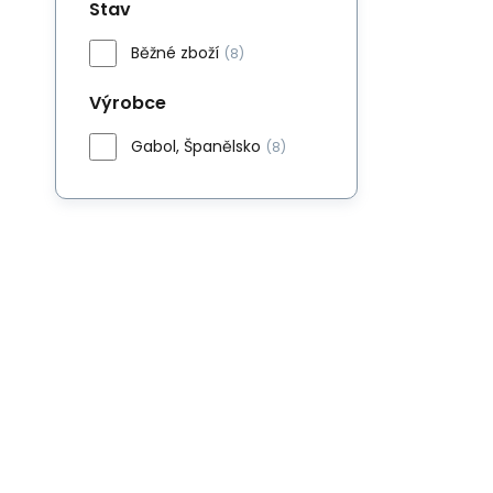
Stav
Běžné zboží
(8)
Výrobce
Gabol, Španělsko
(8)