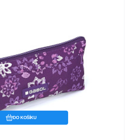
Oblíbený
Porovnat
DO KOŠÍKU