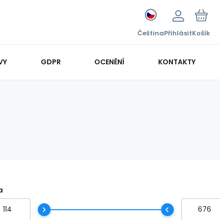
Čeština
Přihlásit
Košík
VY
GDPR
OCENĚNÍ
KONTAKTY
a