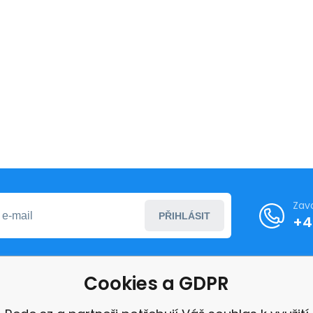
Zav
PŘIHLÁSIT
+4
Cookies a GDPR
formace