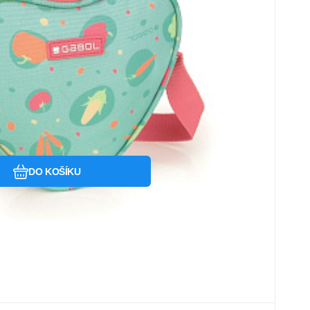
Oblíbený
Porovnat
DO KOŠÍKU