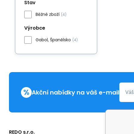
Stav
Běžné zboží
(4)
Výrobce
Gabol, Španělsko
(4)
%
Akční nabídky na váš e-mail
REDO s.r.o.
Další in