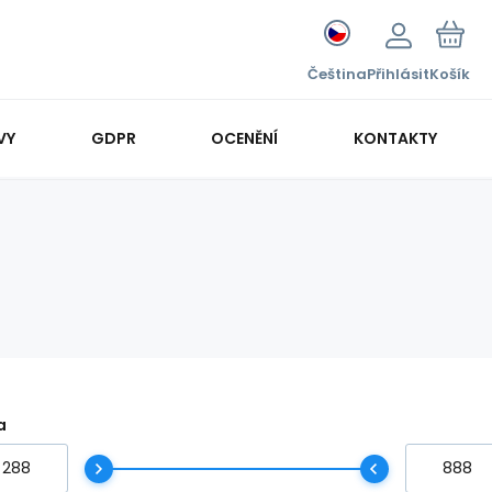
Čeština
Přihlásit
Košík
VY
GDPR
OCENĚNÍ
KONTAKTY
a