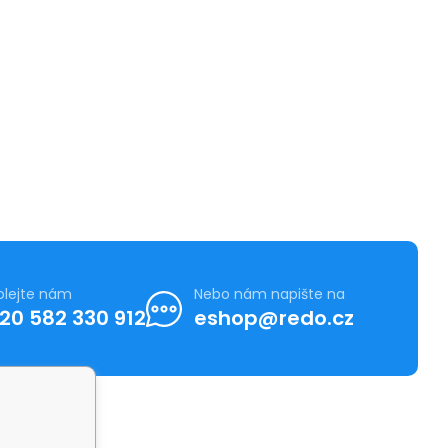
olejte nám
Nebo nám napište na
20 582 330 912
eshop@redo.cz