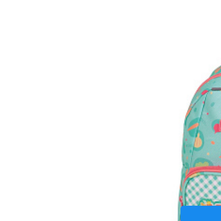
Batůž