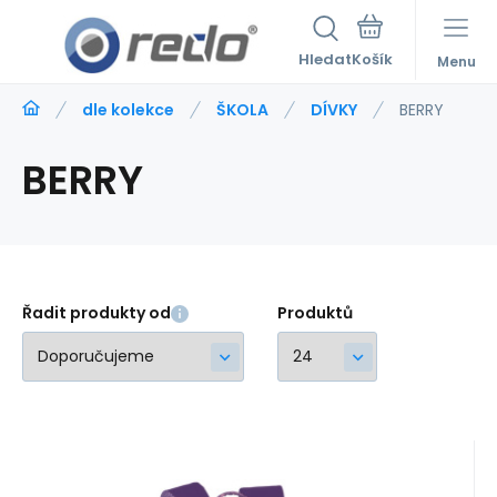
Hledat
Menu
dle kolekce
ŠKOLA
DÍVKY
BERRY
BERRY
Řadit produkty od
Produktů
Kód:
215796