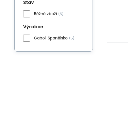
Stav
Běžné zboží
(5)
Výrobce
Gabol, Španělsko
(5)