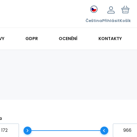
Čeština
Přihlásit
Košík
VY
GDPR
OCENĚNÍ
KONTAKTY
a