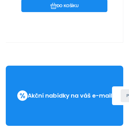
DO KOŠÍKU
%
Akční nabídky na váš e-mail
P