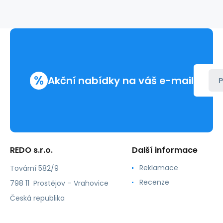
222303
%
Akční nabídky na váš e-mail
P
REDO s.r.o.
Další informace
Reklamace
Tovární 582/9
Recenze
798 11 Prostějov – Vrahovice
Česká republika