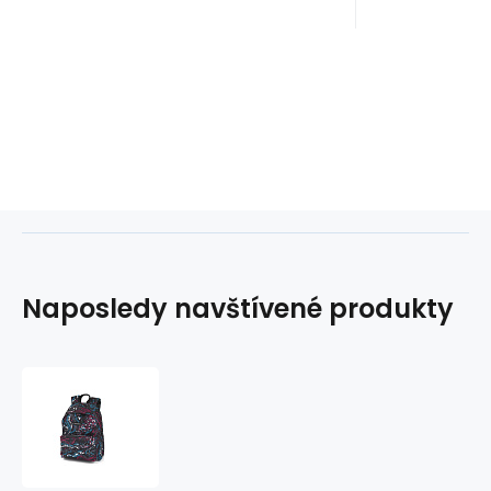
Naposledy navštívené produkty
Batoh
18
l
SPLASH