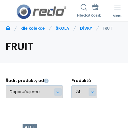
Hledat
Menu
dle kolekce
ŠKOLA
DÍVKY
FRUIT
FRUIT
Řadit produkty od
Produktů
AKCE
Kód:
209405