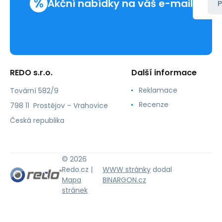
%
Akční nabídky na váš e-mail
P
REDO s.r.o.
Další informace
Reklamace
Tovární 582/9
Recenze
798 11 Prostějov – Vrahovice
Česká republika
© 2026
Redo.cz |
WWW stránky
dodal
Mapa
BINARGON.cz
stránek