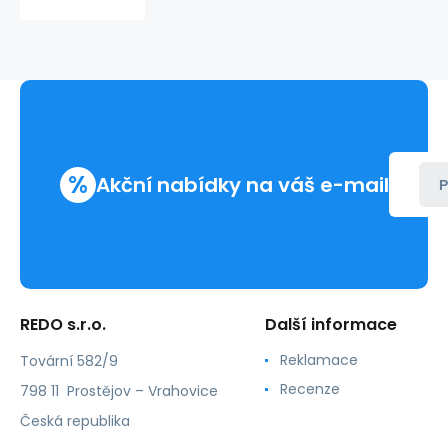
MAGIC
221811
%
Akční nabídky na váš e-mail
P
REDO s.r.o.
Další informace
Reklamace
Tovární 582/9
Recenze
798 11 Prostějov – Vrahovice
Česká republika