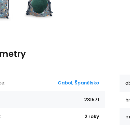
metry
ce:
Gabol, Španělsko
o
231571
h
:
2 roky
ma