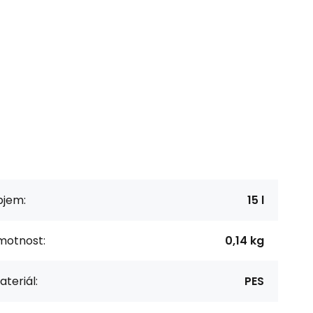
bjem:
15 l
motnost:
0,14 kg
teriál:
PES