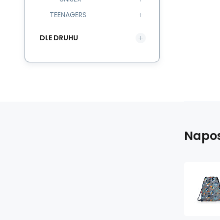
TEENAGERS
DLE DRUHU
Napos