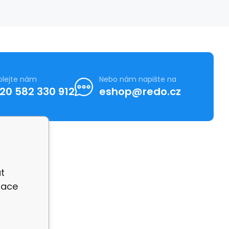
olejte nám
Nebo nám napište na
20 582 330 912
eshop@redo.cz
t
zace