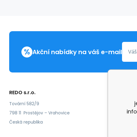
%
Akční nabídky na váš e-mail
REDO s.r.o.
Další in
Reklam
Tovární 582/9
inf
Recenz
798 11 Prostějov – Vrahovice
Česká republika