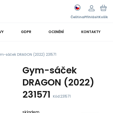
Čeština
Přihlásit
Košík
VY
GDPR
OCENĚNÍ
KONTAKTY
m-sáček DRAGON (2022) 231571
Gym-sáček
DRAGON (2022)
231571
Kód:
231571
skladem