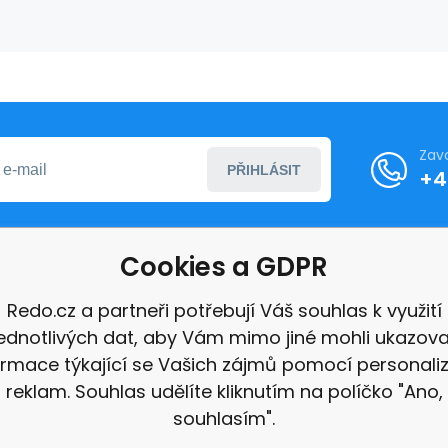
Zav
PŘIHLÁSIT
+4
Cookies a GDPR
formace
Redo.cz a partneři potřebují Váš souhlas k využití
jednotlivých dat, aby Vám mimo jiné mohli ukazova
ace
ormace týkající se Vašich zájmů pomocí personali
e
reklam. Souhlas udělíte kliknutím na políčko "Ano,
souhlasím".