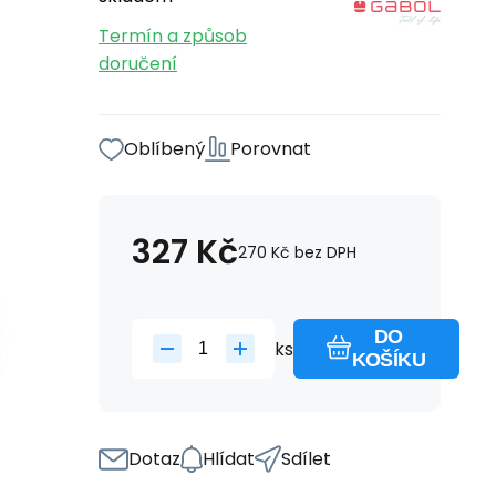
Termín a způsob
doručení
Oblíbený
Porovnat
327
Kč
270
Kč
bez DPH
DO
ks
KOŠÍKU
Dotaz
Hlídat
Sdílet