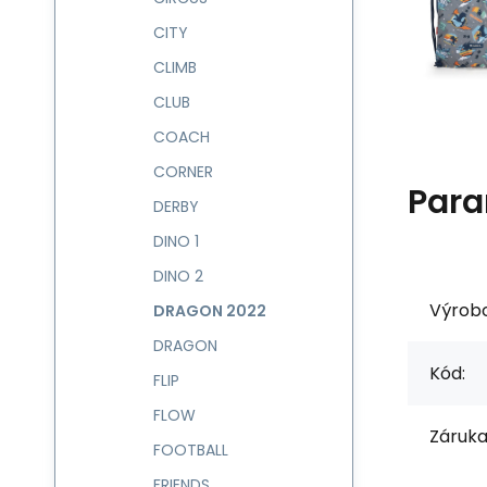
CITY
CLIMB
CLUB
COACH
CORNER
Para
DERBY
DINO 1
DINO 2
Výrob
DRAGON 2022
DRAGON
Kód:
FLIP
FLOW
Záruka
FOOTBALL
FRIENDS