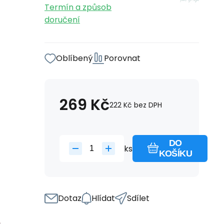
Termín a způsob
doručení
Oblíbený
Porovnat
269
Kč
222
Kč
bez DPH
DO
ks
KOŠÍKU
Dotaz
Hlídat
Sdílet