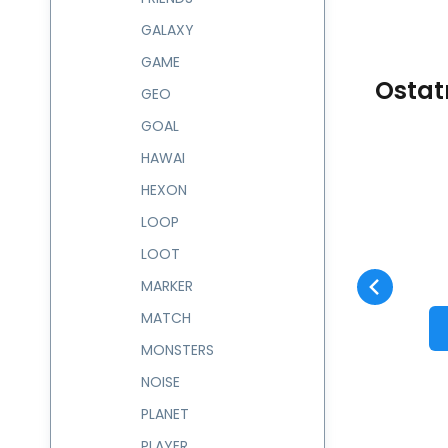
GALAXY
GAME
Ostat
GEO
GOAL
HAWAI
HEXON
Kód:
228287
skladem
Záruka
385
Kč
2 roky
Batůžek 8 l CIRCUS
LOOP
228287
Oblíbený
Porovnat
LOOT
DO KOŠÍKU
MARKER
MATCH
MONSTERS
NOISE
PLANET
PLAYER