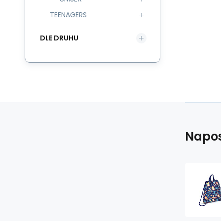
TEENAGERS
DLE DRUHU
Napos