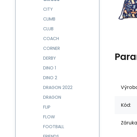
CITY
CLIMB
CLUB
COACH
CORNER
Para
DERBY
DINO 1
DINO 2
Výrob
DRAGON 2022
DRAGON
Kód:
FLIP
FLOW
Záruka
FOOTBALL
FRIENDS