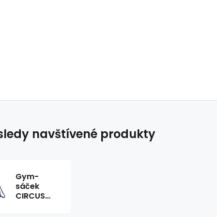
ledy navštívené produkty
Gym-
sáček
CIRCUS
228294