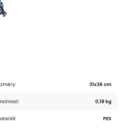
ozměry:
31x36 cm
motnost:
0,18 kg
teriál:
PES