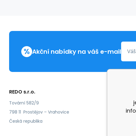
%
Akční nabídky na váš e-mail
REDO s.r.o.
Další in
Reklam
Tovární 582/9
inf
Recenz
798 11 Prostějov – Vrahovice
Česká republika