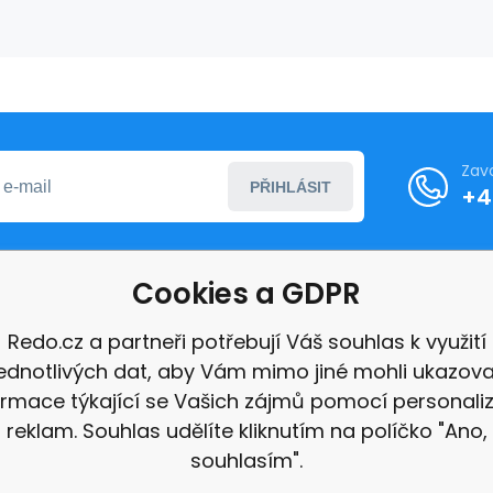
Zav
PŘIHLÁSIT
+4
Cookies a GDPR
formace
Redo.cz a partneři potřebují Váš souhlas k využití
jednotlivých dat, aby Vám mimo jiné mohli ukazova
ace
ormace týkající se Vašich zájmů pomocí personali
e
reklam. Souhlas udělíte kliknutím na políčko "Ano,
souhlasím".