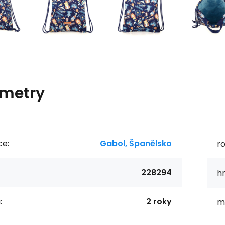
metry
ce:
Gabol, Španělsko
r
228294
h
:
2 roky
ma