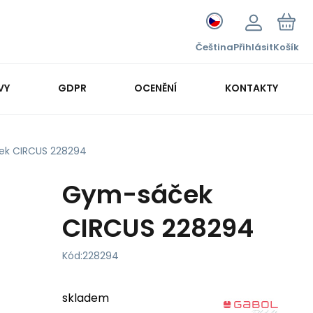
Čeština
Přihlásit
Košík
VY
GDPR
OCENĚNÍ
KONTAKTY
k CIRCUS 228294
Gym-sáček
CIRCUS 228294
Kód:
228294
skladem