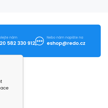
olejte nám
Nebo nám napište na
20 582 330 912
eshop@redo.cz
t
zace