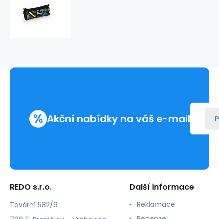
Etue
3
zipy
RIVALS
233309
%
Akční nabídky na váš e-mail
P
REDO s.r.o.
Další informace
Reklamace
Tovární 582/9
Recenze