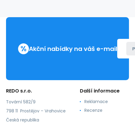
225277
%
Akční nabídky na váš e-mail
P
REDO s.r.o.
Další informace
Reklamace
Tovární 582/9
Recenze
798 11 Prostějov – Vrahovice
Česká republika