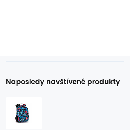
Naposledy navštívené produkty
Batoh
25
l
FLIP