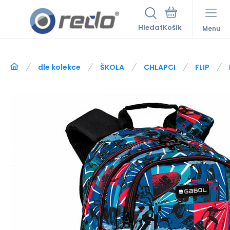
Hledat
Menu
dle kolekce
ŠKOLA
CHLAPCI
FLIP