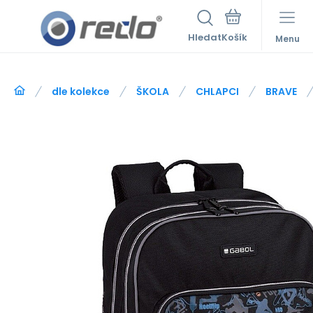
Hledat
Menu
dle kolekce
ŠKOLA
CHLAPCI
BRAVE