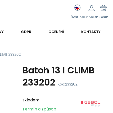
Čeština
Přihlásit
Košík
VY
GDPR
OCENĚNÍ
KONTAKTY
CLIMB 233202
Batoh 13 l CLIMB
233202
Kód:
233202
skladem
Termín a způsob