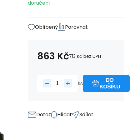
doručení
Oblíbený
Porovnat
863
Kč
713
Kč
bez DPH
DO
ks
KOŠÍKU
Dotaz
Hlídat
Sdílet