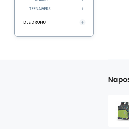
TEENAGERS
DLE DRUHU
Napos