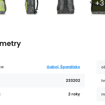
metry
ce:
Gabol, Španělsko
o
233202
h
:
2 roky
ma