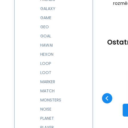
rozměr
GALAXY
GAME
GEO
GOAL
Ostat
HAWAI
HEXON
LOOP
Kód:
233226
skladem
LOOT
Záruka
463
Kč
2 roky
Termotaška 3,4 l
CLIMB 233226
MARKER
Oblíbený
Porovnat
DO KOŠÍKU
MATCH
MONSTERS
NOISE
PLANET
PLAYER