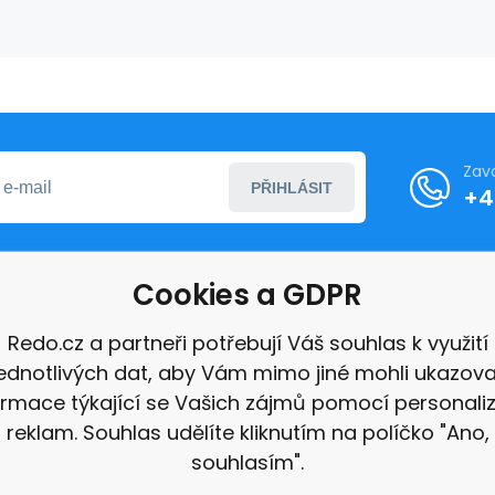
Zav
PŘIHLÁSIT
+4
Cookies a GDPR
formace
Redo.cz a partneři potřebují Váš souhlas k využití
jednotlivých dat, aby Vám mimo jiné mohli ukazova
ace
ormace týkající se Vašich zájmů pomocí personali
e
reklam. Souhlas udělíte kliknutím na políčko "Ano,
souhlasím".