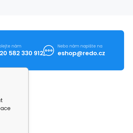
olejte nám
Nebo nám napište na
20 582 330 912
eshop@redo.cz
t
zace