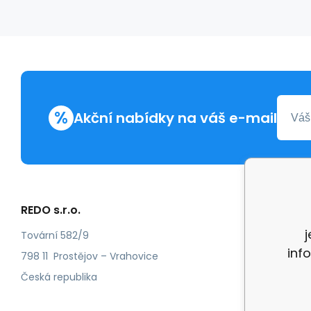
%
Akční nabídky na váš e-mail
REDO s.r.o.
Další in
Reklam
Tovární 582/9
inf
Recenz
798 11 Prostějov – Vrahovice
Česká republika