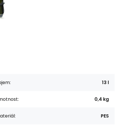
bjem:
13 l
motnost:
0,4 kg
teriál:
PES