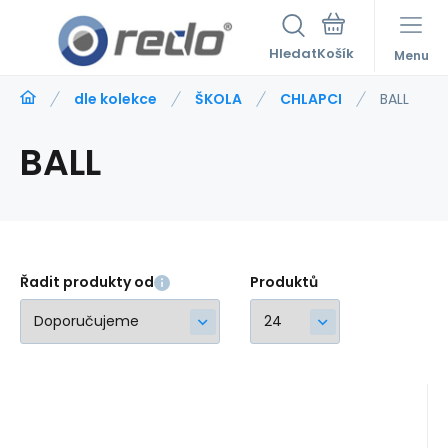
Hledat
Menu
dle kolekce
ŠKOLA
CHLAPCI
BALL
BALL
Řadit produkty od
Produktů
Kód:
234808
skladem
Záruka
2 roky