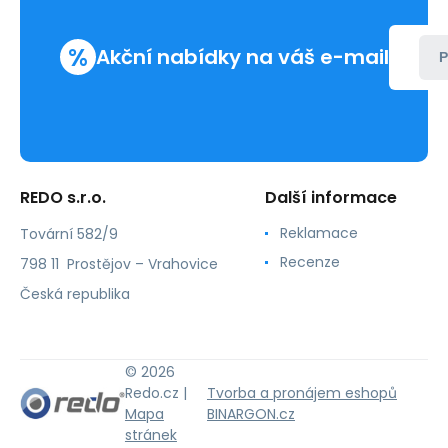
%
Akční nabídky na váš e-mail
P
REDO s.r.o.
Další informace
Reklamace
Tovární 582/9
Recenze
798 11 Prostějov – Vrahovice
Česká republika
© 2026
Redo.cz |
Tvorba a pronájem eshopů
Mapa
BINARGON.cz
stránek