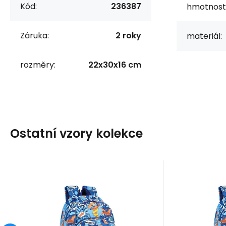
Kód:
236387
hmotnost
Záruka:
2 roky
materiál:
rozměry:
22x30x16 cm
Ostatní vzory kolekce
Kód:
236328
K
skladem
Záruka
695
Kč
2 roky
Z
Batůžek 9 l DINO 2
Batůž
236328