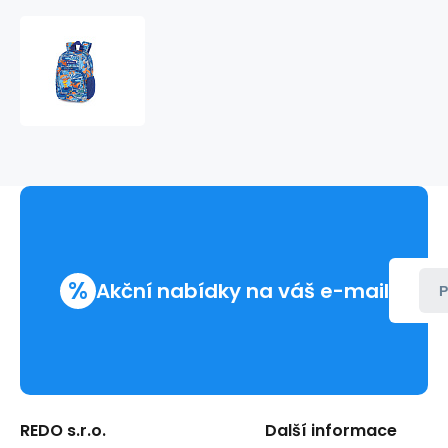
Batůžek
8
l
DINO
2
236387
%
Akční nabídky na váš e-mail
P
REDO s.r.o.
Další informace