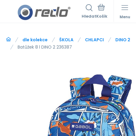
Hledat
Menu
dle kolekce
ŠKOLA
CHLAPCI
DINO 2
Batůžek 8 l DINO 2 236387