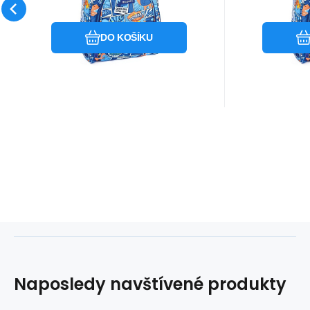
Oblíbený
Porovnat
DO KOŠÍKU
Naposledy navštívené produkty