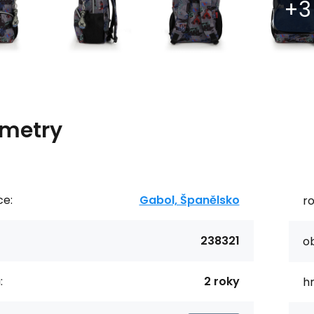
metry
ce:
Gabol, Španělsko
r
238321
o
:
2 roky
h