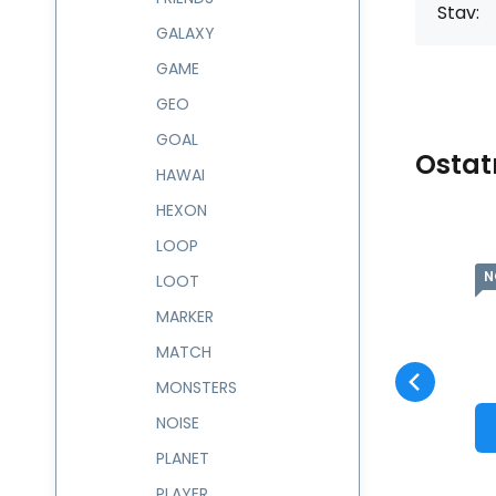
Stav:
GALAXY
GAME
GEO
GOAL
Ostat
HAWAI
HEXON
LOOP
NOVINKA
N
Kód:
238387
skladem
LOOT
Záruka
579
Kč
2 roky
Batůžek 8 l BUGS
238387
MARKER
Oblíbený
Porovnat
DO KOŠÍKU
MATCH
MONSTERS
NOISE
PLANET
PLAYER