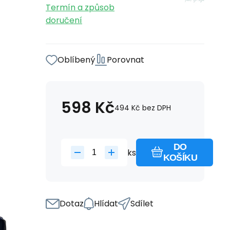
Termín a způsob
doručení
Oblíbený
Porovnat
598
Kč
494
Kč
bez DPH
DO
ks
KOŠÍKU
Dotaz
Hlídat
Sdílet