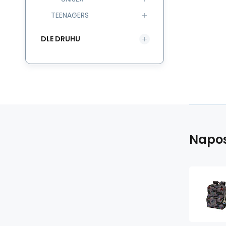
TEENAGERS
DLE DRUHU
Napos