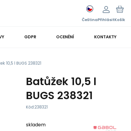
Čeština
Přihlásit
Košík
VY
GDPR
OCENĚNÍ
KONTAKTY
ek 10,5 l BUGS 238321
Batůžek 10,5 l
BUGS 238321
Kód:
238321
skladem