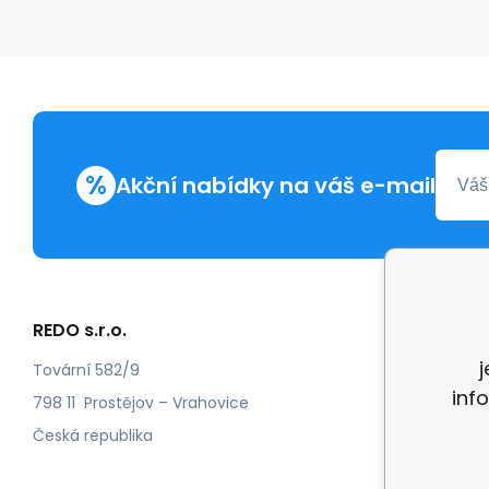
%
Akční nabídky na váš e-mail
REDO s.r.o.
Další in
Reklam
Tovární 582/9
inf
Recenz
798 11 Prostějov – Vrahovice
Česká republika