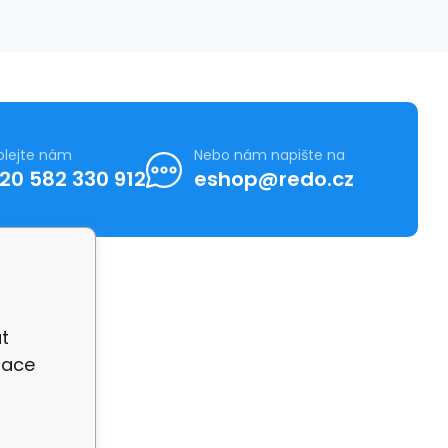
olejte nám
Nebo nám napište na
20 582 330 912
eshop@redo.cz
t
zace