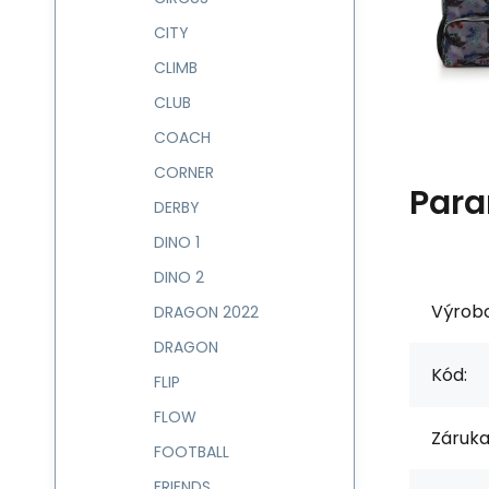
CITY
CLIMB
CLUB
COACH
CORNER
Para
DERBY
DINO 1
DINO 2
Výrob
DRAGON 2022
DRAGON
Kód:
FLIP
FLOW
Záruka
FOOTBALL
FRIENDS