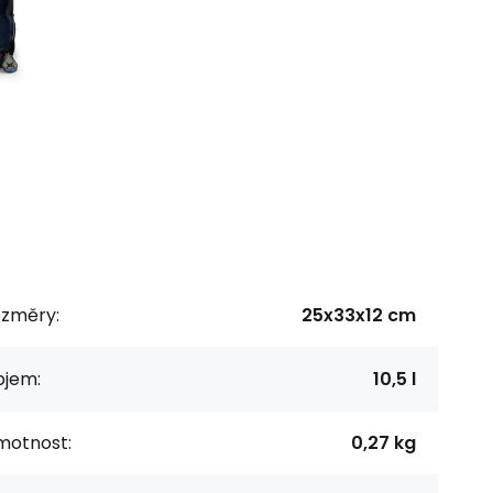
ozměry:
25x33x12 cm
bjem:
10,5 l
motnost:
0,27 kg