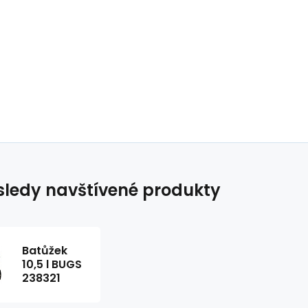
ledy navštívené produkty
Batůžek
10,5 l BUGS
238321