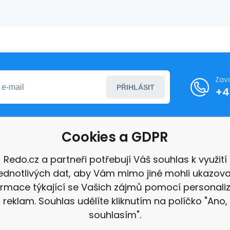
Zav
PŘIHLÁSIT
+4
Cookies a GDPR
formace
Redo.cz a partneři potřebují Váš souhlas k využití
jednotlivých dat, aby Vám mimo jiné mohli ukazova
ace
ormace týkající se Vašich zájmů pomocí personali
e
reklam. Souhlas udělíte kliknutím na políčko "Ano,
souhlasím".