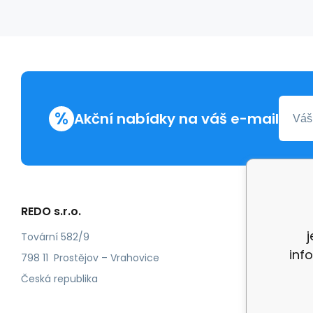
%
Akční nabídky na váš e-mail
REDO s.r.o.
Další in
Reklam
Tovární 582/9
inf
Recenz
798 11 Prostějov – Vrahovice
Česká republika