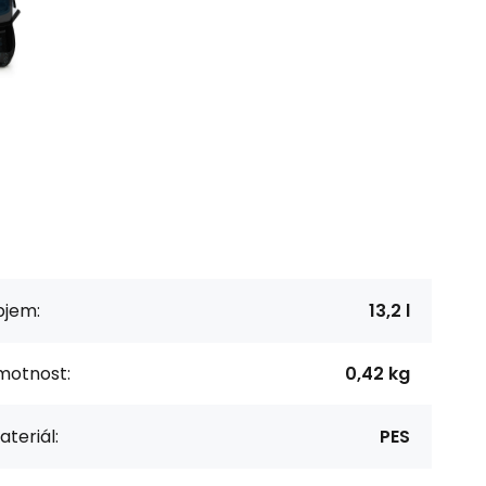
bjem:
13,2 l
motnost:
0,42 kg
teriál:
PES