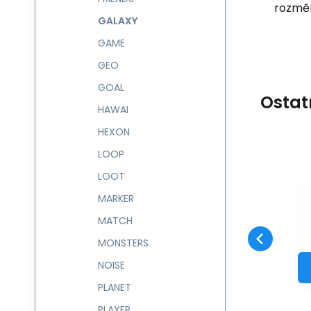
rozměr
GALAXY
GAME
GEO
GOAL
Ostat
HAWAI
HEXON
LOOP
Kód:
236888
skladem
LOOT
Záruka
308
Kč
2 roky
l
Pouzdro na
kosmetiku GALAXY
MARKER
Oblíbený
Porovnat
236888
DO KOŠÍKU
MATCH
MONSTERS
NOISE
PLANET
PLAYER