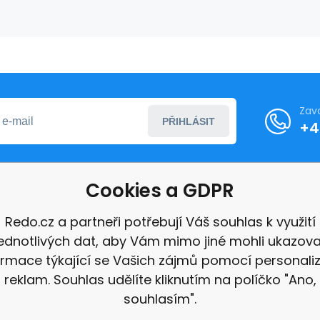
Zav
PŘIHLÁSIT
+4
Cookies a GDPR
formace
Redo.cz a partneři potřebují Váš souhlas k využití
jednotlivých dat, aby Vám mimo jiné mohli ukazova
ace
ormace týkající se Vašich zájmů pomocí personali
e
reklam. Souhlas udělíte kliknutím na políčko "Ano,
souhlasím".