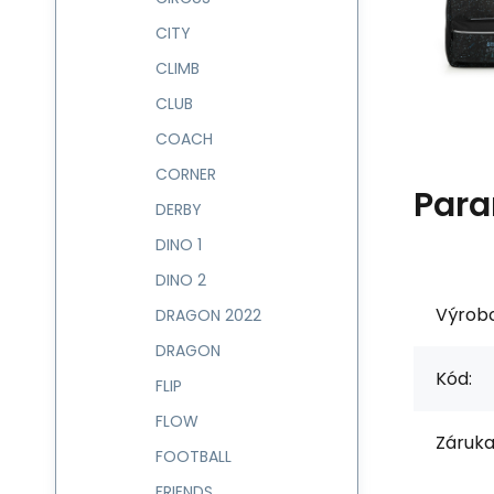
CITY
CLIMB
CLUB
COACH
CORNER
Para
DERBY
DINO 1
DINO 2
Výrob
DRAGON 2022
DRAGON
Kód:
FLIP
FLOW
Záruka
FOOTBALL
FRIENDS