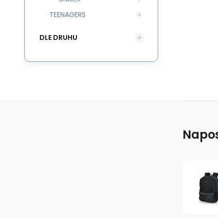
TEENAGERS
DLE DRUHU
Napos