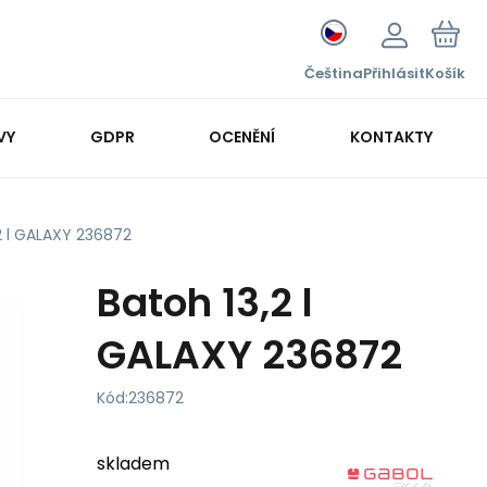
Čeština
Přihlásit
Košík
VY
GDPR
OCENĚNÍ
KONTAKTY
2 l GALAXY 236872
Batoh 13,2 l
GALAXY 236872
Kód:
236872
skladem