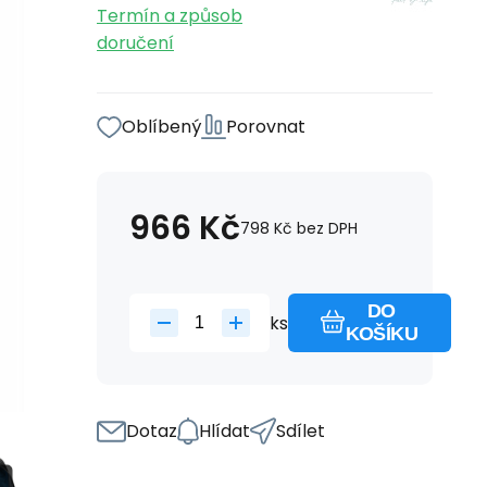
Termín a způsob
doručení
Oblíbený
Porovnat
966
Kč
798
Kč
bez DPH
DO
ks
KOŠÍKU
Dotaz
Hlídat
Sdílet