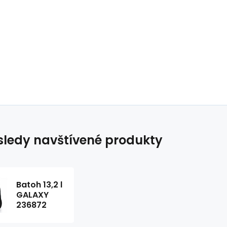
ledy navštívené produkty
Batoh 13,2 l
GALAXY
236872