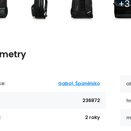
metry
ce:
Gabol, Španělsko
o
236872
h
:
2 roky
ma