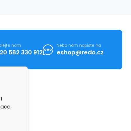
olejte nám
Nebo nám napište na
20 582 330 912
eshop@redo.cz
t
zace